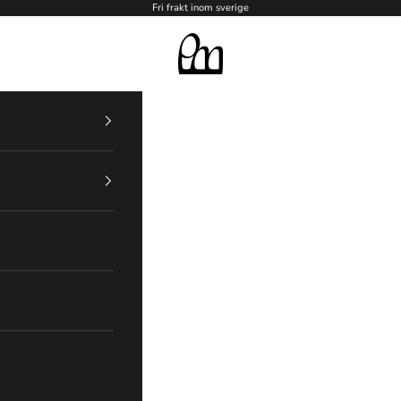
Fri frakt inom sverige
PM Silversmedja