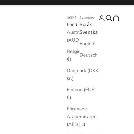
Logga in
Sök
Kundvagn
USD $
Svenska
Land
Språk
Australien
Svenska
(AUD $)
English
Belgien (EUR
Deutsch
€)
Danmark (DKK
kr.)
Finland (EUR
€)
Förenade
Arabemiraten
(AED د.إ)