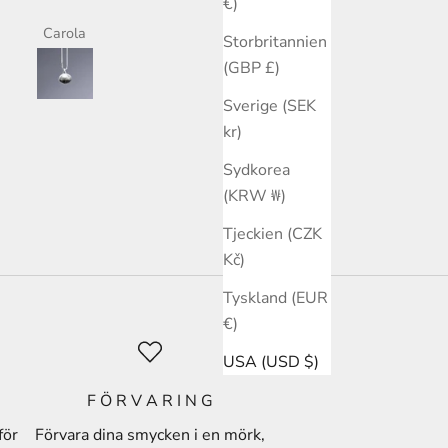
konfirmanden.
€)
Carola
Åsa Tingemar
Storbritannien
(GBP £)
Sverige (SEK
kr)
Sydkorea
(KRW ₩)
Tjeckien (CZK
Kč)
Tyskland (EUR
€)
USA (USD $)
F Ö R V A R I N G
för
Förvara dina smycken i en mörk,