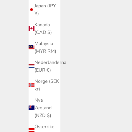
Japan (JPY
¥)
Kanada
(CAD $)
Malaysia
(MYR RM)
Nederländerna
(EUR €)
Norge (SEK
kr)
Nya
Zeeland
(NZD $)
Österrike