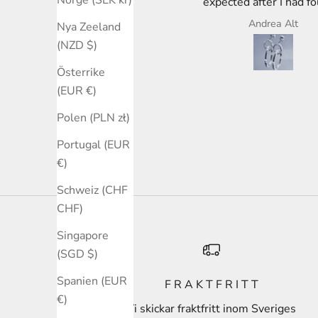
Tack.
expected after I had f
beautiful oval shaped bra
Mairi Morrison
Andrea Alt
Nya Zeeland
the store in Varberg i
(NZD $)
Österrike
(EUR €)
Polen (PLN zł)
Portugal (EUR
€)
Schweiz (CHF
CHF)
Singapore
(SGD $)
Spanien (EUR
F R A K T F R I T T
€)
Vi skickar fraktfritt inom Sveriges