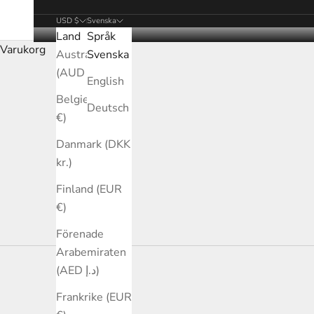
USD $
Svenska
Land
Språk
Varukorg
Australien
Svenska
(AUD $)
English
Belgien (EUR
Deutsch
€)
Danmark (DKK
kr.)
Finland (EUR
€)
Förenade
Arabemiraten
(AED د.إ)
Frankrike (EUR