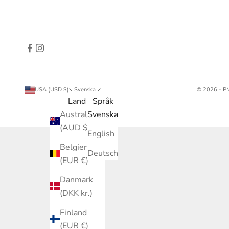
USA (USD $)
Svenska
© 2026 - PM
Land
Språk
Australien
Svenska
(AUD $)
English
Belgien
Deutsch
(EUR €)
Danmark
(DKK kr.)
Finland
(EUR €)