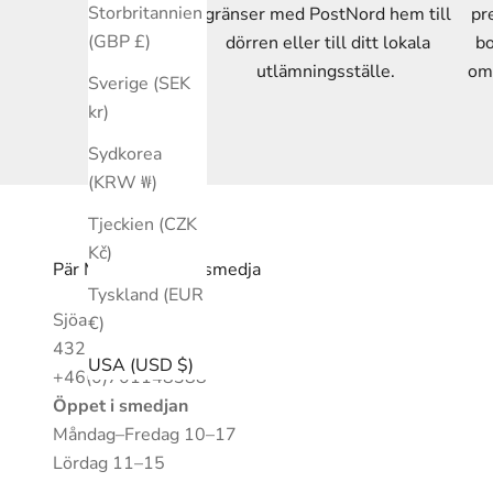
Storbritannien
gränser med PostNord hem till
pr
(GBP £)
dörren eller till ditt lokala
bo
utlämningsställe.
om 
Sverige (SEK
kr)
Sydkorea
(KRW ₩)
Tjeckien (CZK
Kč)
Pär Manteus Silversmedja
Tyskland (EUR
Sjöallén 2
€)
432 44 Varberg
USA (USD $)
+46(0)701148388
Öppet i smedjan
Måndag–Fredag 10–17
Lördag 11–15