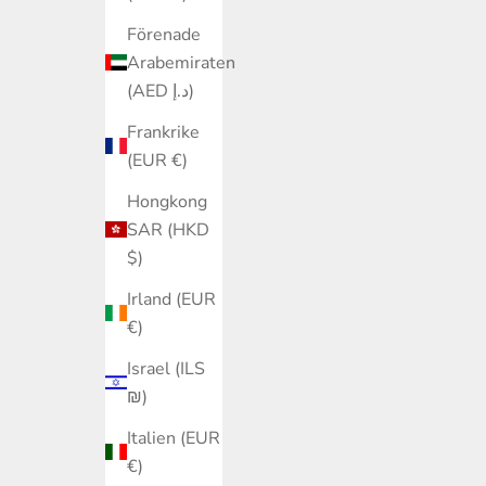
Förenade
Arabemiraten
(AED د.إ)
Frankrike
(EUR €)
Hongkong
SAR (HKD
$)
Irland (EUR
€)
Israel (ILS
₪)
Italien (EUR
€)