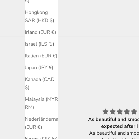
€)
Hongkong
SAR (HKD $)
Irland (EUR €)
Israel (ILS ₪)
Italien (EUR €)
Japan (JPY ¥)
Kanada (CAD
$)
Malaysia (MYR
RM)
Nederländerna
Jätte nöjd.
As beautiful and smooth as
Jätte nöjd.
expected after I
(EUR €)
Super fin ring.
As beautiful and smooth as
Norge (SEK kr)