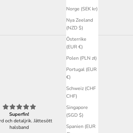
Norge (SEK kr)
Nya Zeeland
(NZD $)
Österrike
(EUR €)
Polen (PLN zł)
Portugal (EUR
€)
Schweiz (CHF
CHF)
Singapore
Superfin!
Kanonfin berlock!
(SGD $)
rd och detaljrik. Jättesött
Ett vackert silverkors som
Spanien (EUR
halsband
kommer att passa så fint til