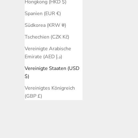
Hongkong (HKD $)
Spanien (EUR €)
Südkorea (KRW ₩)
Tschechien (CZK Kč)
Vereinigte Arabische
Emirate (AED د.إ)
Vereinigte Staaten (USD
Syringa Halskette 1 - Sterling Silber
Syringa H
$)
Angebot
$235.00 USD
Vereinigtes Königreich
(GBP £)