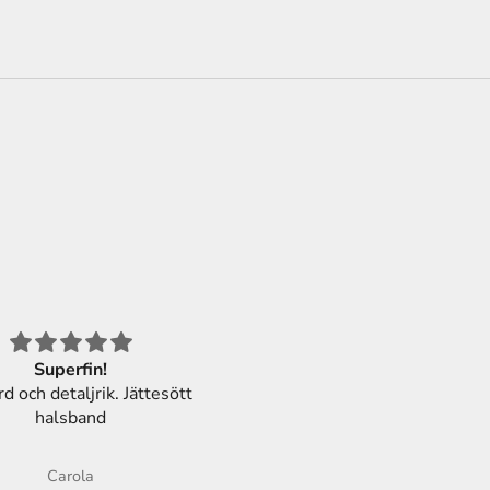
Superfin!
Kanonfin berlock!
rd och detaljrik. Jättesött
Ett vackert silverkors som
halsband
kommer att passa så fint til
konfirmanden.
Carola
Åsa Tingemar