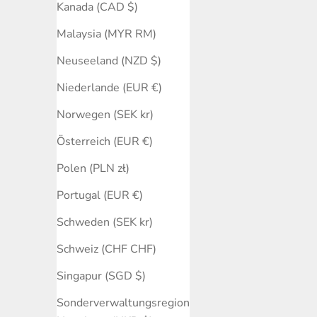
Kanada (CAD $)
Malaysia (MYR RM)
Neuseeland (NZD $)
Niederlande (EUR €)
Norwegen (SEK kr)
Österreich (EUR €)
Mattierter Ring Karneol - Sterling
Jazz A
Polen (PLN zł)
Silber
Portugal (EUR €)
Angebot
$201.00 USD
Schweden (SEK kr)
Schweiz (CHF CHF)
Singapur (SGD $)
Sonderverwaltungsregion