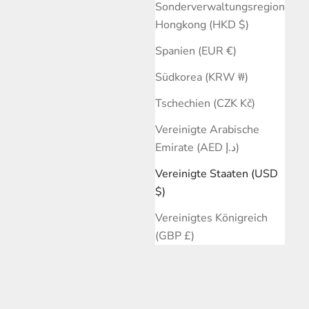
Sonderverwaltungsregion
Hongkong (HKD $)
Spanien (EUR €)
Südkorea (KRW ₩)
Tschechien (CZK Kč)
Vereinigte Arabische
Emirate (AED د.إ)
g Silber
Horn Halskette
Vereinigte Staaten (USD
Angebot
ab $212.00 USD
$)
Vereinigtes Königreich
(GBP £)