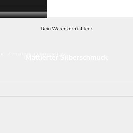
Dein Warenkorb ist leer
OP
MATTIERTER SILBERSCHMUCK
Mattierter Silberschmuck