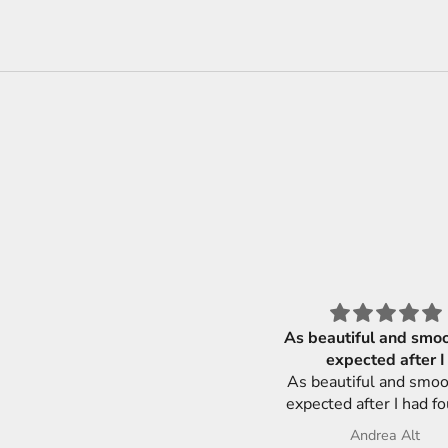
Jätte nöjd.
As beautiful and smooth as
Jätte nöjd.
expected after I
Super fin ring.
As beautiful and smooth as
Tack.
expected after I had f
beautiful oval shaped bra
Mairi Morrison
Andrea Alt