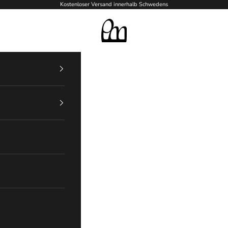
Kostenloser Versand innerhalb Schwedens
PM Silversmedja