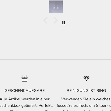
n May
feel special. It’s perfect both as a
meaningful gift for a loved one or
as something beautiful for
yourself.
GESCHENKAUFGABE
REINIGUNG IST RING
Alle Artikel werden in einer
Verwenden Sie ein weiches
schenkbox geliefert. Perfekt,
fusselfreies Tuch, um Silber- 