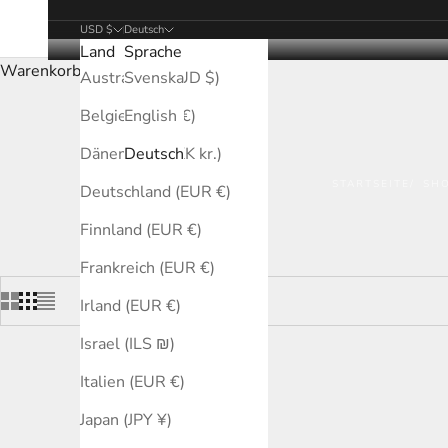
USD $
Deutsch
Land
Sprache
Warenkorb
Australien (AUD $)
Svenska
Belgien (EUR €)
English
Dänemark (DKK kr.)
Deutsch
STARTSEITE
SH
Deutschland (EUR €)
Finnland (EUR €)
Frankreich (EUR €)
Irland (EUR €)
Israel (ILS ₪)
Italien (EUR €)
Japan (JPY ¥)