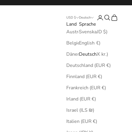
Anmelden
Suchen
Warenkor
USD $
Deutsch
Land
Sprache
Australien (AUD $)
Svenska
Belgien (EUR €)
English
Dänemark (DKK kr.)
Deutsch
Deutschland (EUR €)
Finnland (EUR €)
Frankreich (EUR €)
Irland (EUR €)
Israel (ILS ₪)
Italien (EUR €)