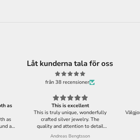
Låt kunderna tala för oss
från 38 recensioner
This is excellent
This is truly unique, wonderfully
Välgjo
crafted silver jewelry. The
ound a
quality and attention to detail
celet in
are excellent, making each piece
Andreas Bengtsson